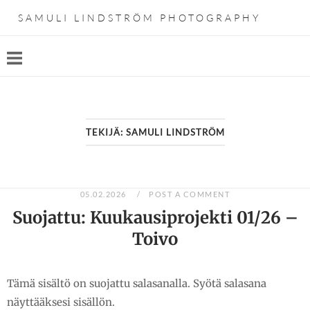
Skip
SAMULI LINDSTRÖM PHOTOGRAPHY
to
content
TEKIJÄ:
SAMULI LINDSTRÖM
05.02.2026
POST A COMMENT
Suojattu: Kuukausiprojekti 01/26 –
Toivo
Tämä sisältö on suojattu salasanalla. Syötä salasana
näyttääksesi sisällön.