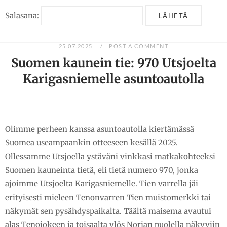
Salasana:
25.07.2025
POST A COMMENT
Suomen kaunein tie: 970 Utsjoelta
Karigasniemelle asuntoautolla
Olimme perheen kanssa asuntoautolla kiertämässä
Suomea useampaankin otteeseen kesällä 2025.
Ollessamme Utsjoella ystäväni vinkkasi matkakohteeksi
Suomen kauneinta tietä, eli tietä numero 970, jonka
ajoimme Utsjoelta Karigasniemelle. Tien varrella jäi
erityisesti mieleen Tenonvarren Tien muistomerkki tai
näkymät sen pysähdyspaikalta. Täältä maisema avautui
alas Tenojokeen ja toisaalta ylös Norjan puolella näkyviin