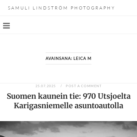
Skip
SAMULI LINDSTRÖM PHOTOGRAPHY
to
content
AVAINSANA:
LEICA M
25.07.2025
POST A COMMENT
Suomen kaunein tie: 970 Utsjoelta
Karigasniemelle asuntoautolla